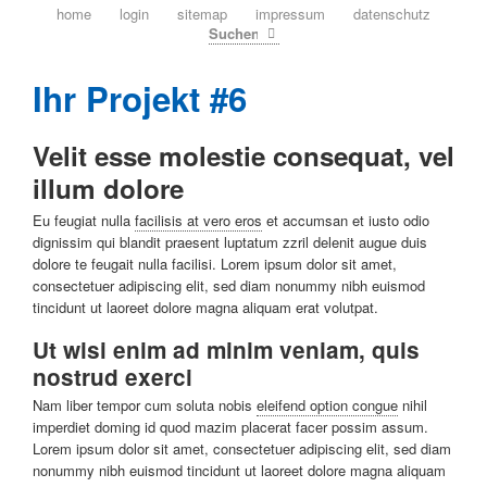
navigation
home
login
sitemap
impressum
datenschutz
überspringen
Suchen
Ihr Projekt #6
Velit esse molestie consequat, vel
illum dolore
Eu feugiat nulla
facilisis at vero eros
et accumsan et iusto odio
dignissim qui blandit praesent luptatum zzril delenit augue duis
dolore te feugait nulla facilisi. Lorem ipsum dolor sit amet,
consectetuer adipiscing elit, sed diam nonummy nibh euismod
tincidunt ut laoreet dolore magna aliquam erat volutpat.
Ut wisi enim ad minim veniam, quis
nostrud exerci
Nam liber tempor cum soluta nobis
eleifend option congue
nihil
imperdiet doming id quod mazim placerat facer possim assum.
Lorem ipsum dolor sit amet, consectetuer adipiscing elit, sed diam
nonummy nibh euismod tincidunt ut laoreet dolore magna aliquam