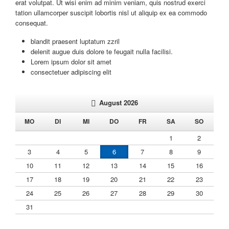
erat volutpat. Ut wisi enim ad minim veniam, quis nostrud exerci
tation ullamcorper suscipit lobortis nisl ut aliquip ex ea commodo
consequat.
blandit praesent luptatum zzril
delenit augue duis dolore te feugait nulla facilisi.
Lorem ipsum dolor sit amet
consectetuer adipiscing elit
August 2026
NTAG
ENSTAG
TTWOCH
NNERSTAG
EITAG
MSTAG
NNTAG
MO
DI
MI
DO
FR
SA
SO
1
2
3
4
5
6
7
8
9
10
11
12
13
14
15
16
17
18
19
20
21
22
23
24
25
26
27
28
29
30
31