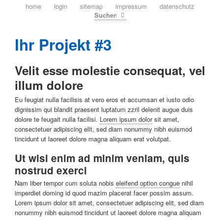
navigation
home
login
sitemap
impressum
datenschutz
überspringen
Suchen
Ihr Projekt #3
Velit esse molestie consequat, vel
illum dolore
Eu feugiat nulla facilisis at vero eros et accumsan et iusto odio
dignissim qui blandit praesent luptatum zzril delenit augue duis
dolore te feugait nulla facilisi.
Lorem ipsum dolor
sit amet,
consectetuer adipiscing elit, sed diam nonummy nibh euismod
tincidunt ut laoreet dolore magna aliquam erat volutpat.
Ut wisi enim ad minim veniam, quis
nostrud exerci
Nam liber tempor cum soluta nobis
eleifend option congue
nihil
imperdiet doming id quod mazim placerat facer possim assum.
Lorem ipsum dolor sit amet, consectetuer adipiscing elit, sed diam
nonummy nibh euismod tincidunt ut laoreet dolore magna aliquam